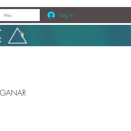
Log In
Más
 GANAR