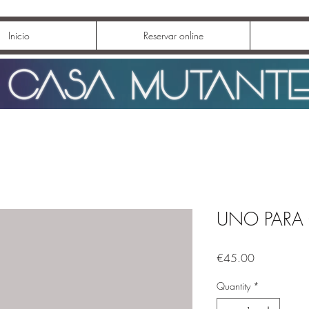
Inicio
Reservar online
UNO PARA
Price
€45.00
Quantity
*