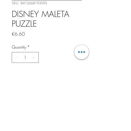
SKU: 8412668193093
DISNEY MALETA
PUZZLE
Price
€6.60
Quantity
*
Add to Cart
©2021 por La Casa Mutante.