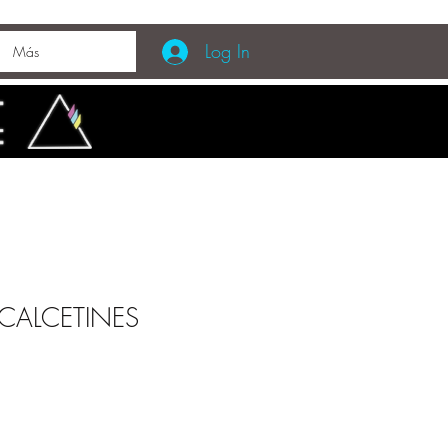
Log In
Más
CALCETINES