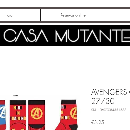
Inicio
Reservar online
AVENGERS 
27/30
SKU: 3609084351533
Price
€3.25