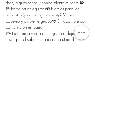
risas, piques sanos y conocimiento mutante 🧩
🎯 Participa en equipos🎁 Premios para los 
más listos (y los más graciosos)🎶 Música, 
copeteo y ambiente guapo🍻 Entrada libre con 
consumición en barra
👉 Ideal para venir con tu grupo o dejarte 
llevar por el saber mutante de la ciudad.
📞 Reserva tu plaza al 688 420 928  | 🌐 
www.casamutante.com
💬 
Lo importante no es ganar… ¡es dejar claro 
que eres de Melilla!
Share this event