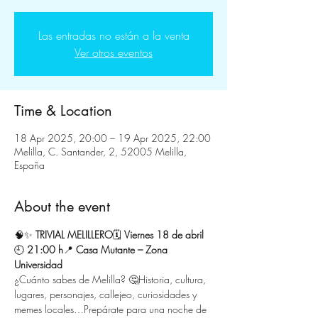
Las entradas no están a la venta
Ver otros eventos
Time & Location
18 Apr 2025, 20:00 – 19 Apr 2025, 22:00
Melilla, C. Santander, 2, 52005 Melilla,
España
About the event
🧠✨ 
TRIVIAL MELILLERO
🗓 
Viernes 18 de abril
🕘 
21:00 h
📍 
Casa Mutante – Zona 
Universidad
¿Cuánto sabes de Melilla? 🤔Historia, cultura, 
lugares, personajes, callejeo, curiosidades y 
memes locales…Prepárate para una noche de 