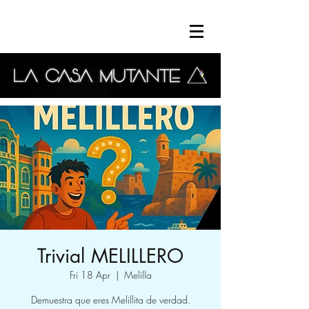
Trivial MELILLERO
Fri 18 Apr
  |  
Melilla
Demuestra que eres Melillita de verdad.