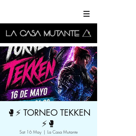
🥊⚡ TORNEO TEKKEN
⚡🥊
Sat 16 May
  |  
La Casa Mutante