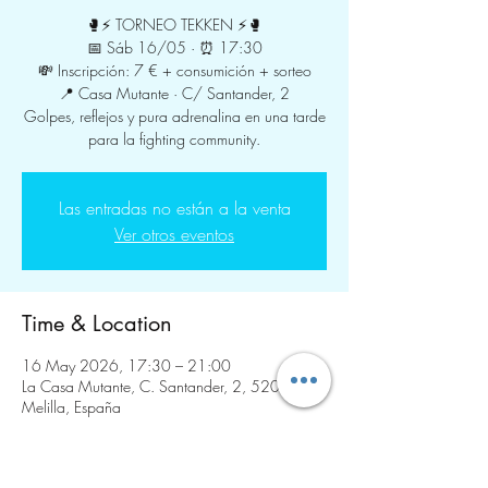
🥊⚡ TORNEO TEKKEN ⚡🥊
📅 Sáb 16/05 · ⏰ 17:30
💸 Inscripción: 7 € + consumición + sorteo
📍 Casa Mutante · C/ Santander, 2
Golpes, reflejos y pura adrenalina en una tarde
para la fighting community.
Las entradas no están a la venta
Ver otros eventos
Time & Location
16 May 2026, 17:30 – 21:00
La Casa Mutante, C. Santander, 2, 52005
Melilla, España