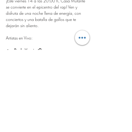
¡Este viernes 14 a las 20:00 h, Casa Mutante 
se convierte en el epicentro del rap! Ven y 
disfruta de una noche llena de energía, con 
conciertos y una batalla de gallos que te 
dejarán sin aliento.
Paulo Veccia
 🎧
Nebil Bruto
 🎤
DobleL
 🎼
Show More
Share this event