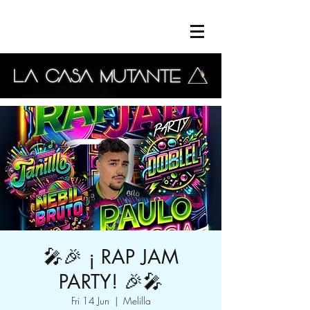
🎤🎉 ¡ RAP JAM
PARTY! 🎉🎤
Fri 14 Jun
  |  
Melilla