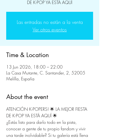
DE K-POP YA ESTÁ AQUÍ
Las entradas no están a la venta
Ver otros eventos
Time & Location
13 Jun 2026, 18:00 – 22:00
La Casa Mutante, C. Santander, 2, 52005
Melilla, España
About the event
ATENCIÓN K-POPERS! 🌟 LA MEJOR FIESTA 
DE K-POP YA ESTÁ AQUÍ 🌟
​¿Estás listo para darlo todo en la pista, 
conocer a gente de tu propio fandom y vivir 
una tarde inolvidable? Si tu galería está llena 