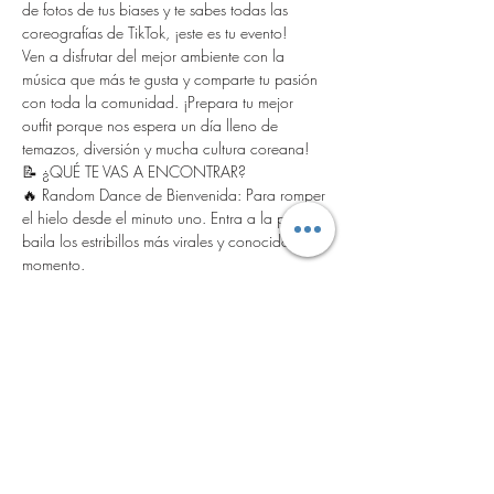
de fotos de tus biases y te sabes todas las 
coreografías de TikTok, ¡este es tu evento!
​Ven a disfrutar del mejor ambiente con la 
música que más te gusta y comparte tu pasión 
con toda la comunidad. ¡Prepara tu mejor 
outfit porque nos espera un día lleno de 
temazos, diversión y mucha cultura coreana!
​📝 ¿QUÉ TE VAS A ENCONTRAR?
​🔥 Random Dance de Bienvenida: Para romper 
el hielo desde el minuto uno. Entra a la pista y 
baila los estribillos más virales y conocidos del 
momento.
​🏆 Gran Concurso de Baile (Dance Cover): 
Demuestra tu talento en el escenario. Las 
inscripciones ya están abiertas y el ganador se 
llevará un premio…
Show More