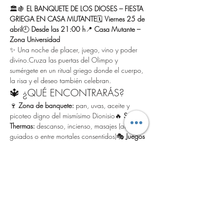
🏛️🍇 
EL BANQUETE DE LOS DIOSES – FIESTA 
GRIEGA EN CASA MUTANTE
🗓 
Viernes 25 de 
abril
🕘 
Desde las 21:00 h
📍 
Casa Mutante – 
Zona Universidad
✨ Una noche de placer, juego, vino y poder 
divino.Cruza las puertas del Olimpo y 
sumérgete en un ritual griego donde el cuerpo, 
la risa y el deseo también celebran.
🔱 ¿QUÉ ENCONTRARÁS?
🍷 
Zona de banquete:
 pan, uvas, aceite y 
picoteo digno del mismísimo Dionisio🔥 
Sala 
Thermas:
 descanso, incienso, masajes (auto-
guiados o entre mortales consentidos)🎭 
Juegos 
mitológicos:
La mirada de Medusa
 – si te atrapan 
mirándoles, ¡quedas petrificad@!
El Juicio de los Dioses
 – desafíos sensuales 
o poéticos al azar
Show More