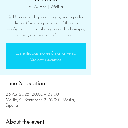
Fri 25 Apr
  |  
Melilla
✨ Una noche de placer, juego, vino y poder
divino. Cruza las puertas del Olimpo y
sumérgete en un ritual griego donde el cuerpo,
la risa y el deseo también celebran.
Las entradas no están a la venta
Ver otros eventos
Time & Location
25 Apr 2025, 20:00 – 23:00
Melilla, C. Santander, 2, 52005 Melilla,
España
About the event