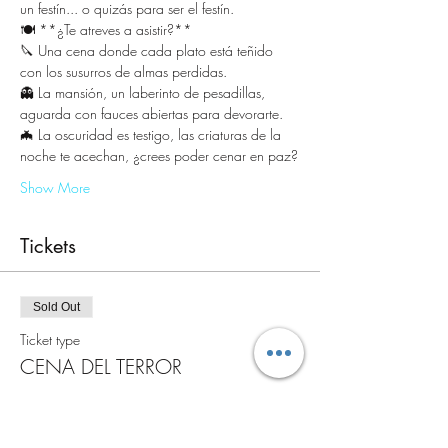
un festín... o quizás para ser el festín.
🍽️ **¿Te atreves a asistir?**
🔪 Una cena donde cada plato está teñido 
con los susurros de almas perdidas.
👻 La mansión, un laberinto de pesadillas, 
aguarda con fauces abiertas para devorarte.
🦇 La oscuridad es testigo, las criaturas de la 
noche te acechan, ¿crees poder cenar en paz?
Show More
Tickets
Sold Out
Ticket type
CENA DEL TERROR
More info
Price