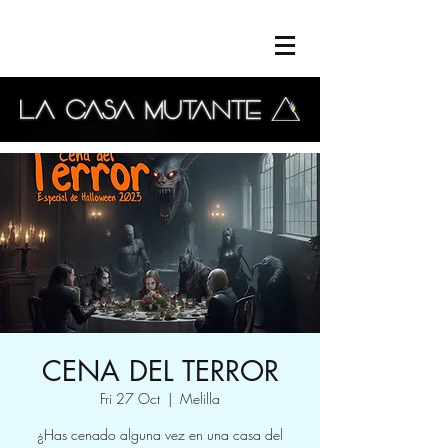
CENA DEL TERROR
Fri 27 Oct
  |  
Melilla
¿Has cenado alguna vez en una casa del