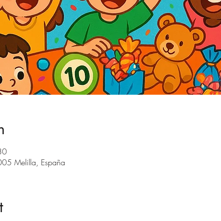
n
30
005 Melilla, España
t