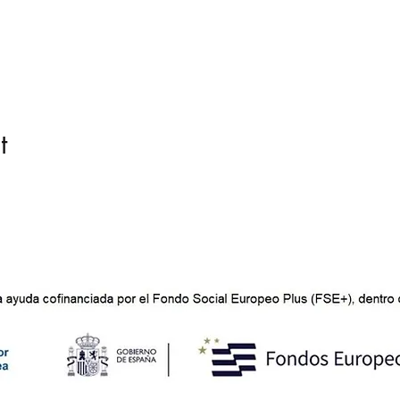
t
©2021 por La Casa Mutante.