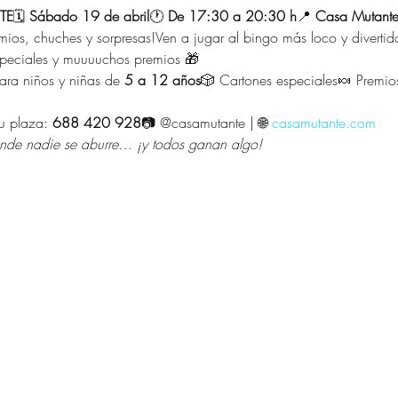
TE
🗓 
Sábado 19 de abril
🕐 
De 17:30 a 20:30 h
📍 
Casa Mutante
emios, chuches y sorpresas!Ven a jugar al bingo más loco y diverti
speciales y muuuuchos premios 🎁
ra niños y niñas de 
5 a 12 años
🎲 Cartones especiales🍬 Premio
u plaza: 
688 420 928
📷 @casamutante | 🌐 
casamutante.com
nde nadie se aburre… ¡y todos ganan algo!