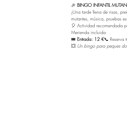
🎉 
BINGO INFANTIL MUTAN
¡Una tarde llena de risas, pr
mutantes, música, pruebas e
🎈 Actividad recomendada pa
Merienda incluida
🎟 
Entrada: 12 €
📞 Reserva t
💥 
Un bingo para peques do