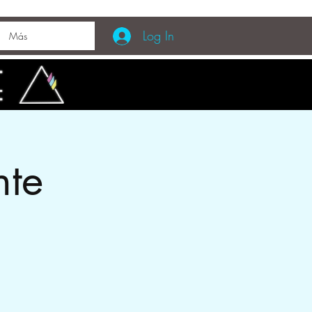
Log In
Más
nte