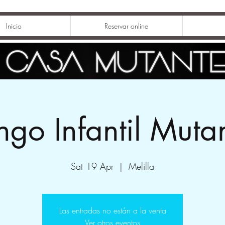
Inicio
Reservar online
ngo Infantil Muta
Sat 19 Apr
  |  
Melilla
Las entradas no están a la venta
Ver otros eventos